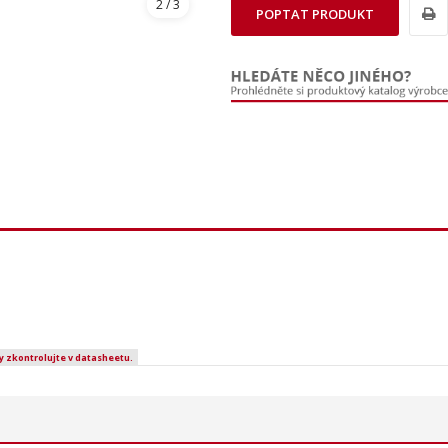
2
/ 3
POPTAT PRODUKT
y zkontrolujte v datasheetu.