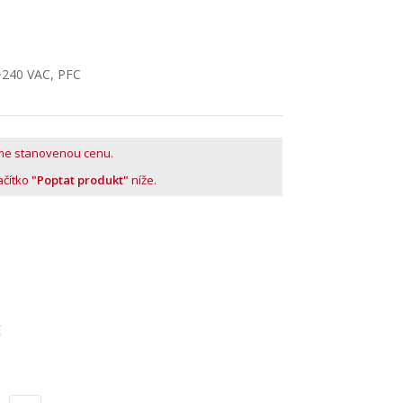
~240 VAC, PFC
me stanovenou cenu.
lačítko
"Poptat produkt"
níže.
E