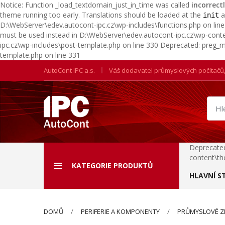
Notice: Function _load_textdomain_just_in_time was called
incorrect
theme running too early. Translations should be loaded at the
a
init
D:\WebServer\edev.autocont-ipc.cz\wp-includes\functions.php on line 6
must be used instead in D:\WebServer\edev.autocont-ipc.cz\wp-con
ipc.cz\wp-includes\post-template.php on line 330 Deprecated: preg_ma
template.php on line 331
AutoCont IPC a.s.
Váš dodavatel průmyslových počítačů
Hled
prod
Deprecated
content\th
KATEGORIE PRODUKTŮ
HLAVNÍ S
DOMŮ
PERIFERIE A KOMPONENTY
PRŮMYSLOVÉ Z