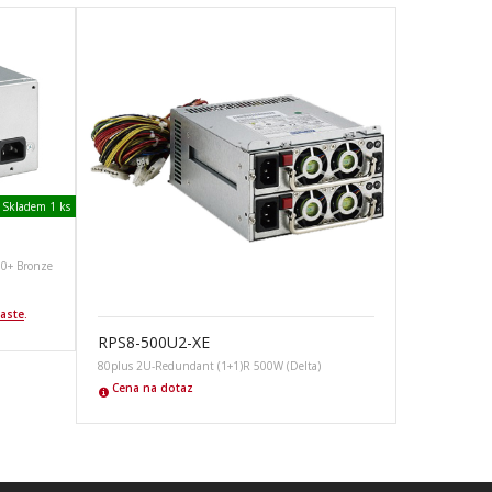
Skladem 1 ks
80+ Bronze
laste
.
RPS8-500U2-XE
80plus 2U-Redundant (1+1)R 500W (Delta)
Cena na dotaz