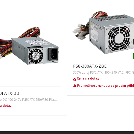
PS8-300ATX-ZBE
300W zdroj PS/2 ATX, 100~240 VAC, PFC, 
Cena na dotaz
Pro možnost nákupu se prosím
přih
0FATX-BB
to DC 100-240V FLEX ATX 250W 80 Plus…
a dotaz