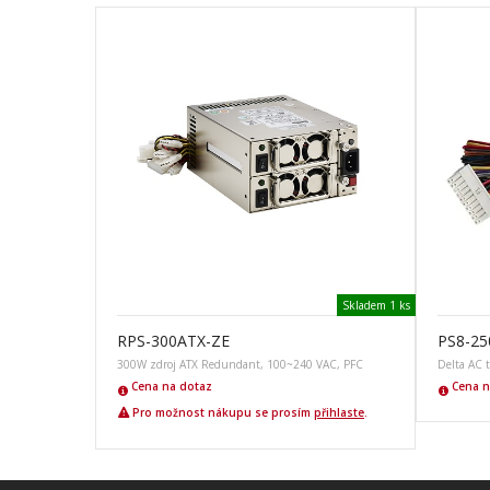
Skladem 1 ks
RPS-300ATX-ZE
PS8-25
300W zdroj ATX Redundant, 100~240 VAC, PFC
Delta AC 
Cena na dotaz
Cena n
Pro možnost nákupu se prosím
přihlaste
.