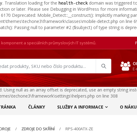
ly
. Translation loading for the
domain was triggered too 
health-check
ction or later. Please see
Debugging in WordPress
for more informati
170 Deprecated: Mobile_Detect::__construct(): Implicitly marking para
tent\themes\techone3\framework\classes\mobile-detect.php on line 
tch(): Passing null to parameter #2 ($subject) of type string is dep
, komponent a speciálních průmyslových IT systémů.
O
at
E-
ukty
: Using null as an array offset is deprecated, use an empty string in
emes\techone3\framework\settings\helpers.php on line 308
TRÁNKA
ČLÁNKY
SLUŽBY A INFORMACE
O NÁKU
DROJE
ZDROJE DO SKŘÍNÍ
RPS-400ATX-ZE