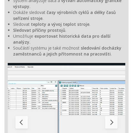
Systém analyzuje data a
vytváří automaticky grafické
výstupy
.
Dokáže sledovat
časy výrobních cyklů a délky časů
seřízení stroje
.
Sledovat
teploty a vývoj teplot stroje
.
Sledovat příčiny prostojů
.
Umožňuje
exportovat historická data pro další
analýzy
.
Součástí systému je také možnost
sledování docházky
zaměstnanců a jejich přítomnost na pracovišti
.