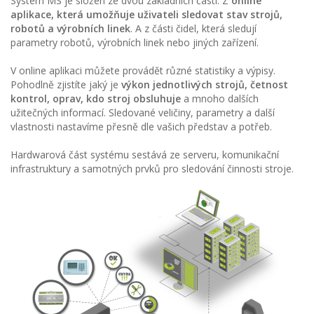
Systém MS je složen ze dvou základních částí. Z
online
aplikace, která umožňuje uživateli sledovat stav strojů,
robotů a výrobních linek
. A z části čidel, která sledují
parametry robotů, výrobních linek nebo jiných zařízení.
V online aplikaci můžete provádět různé statistiky a výpisy.
Pohodlně zjistíte jaký je
výkon jednotlivých strojů, četnost
kontrol, oprav, kdo stroj obsluhuje
a mnoho dalších
užitečných informací. Sledované veličiny, parametry a další
vlastnosti nastavíme přesně dle vašich představ a potřeb.
Hardwarová část systému sestává ze serveru, komunikační
infrastruktury a samotných prvků pro sledování činnosti stroje.