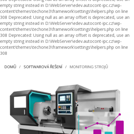
empty string instead in D:\WebServer\edev.autocont-ipc.cz\wp-
content\themes\techone3\framework\settings\helpers.php on line
308 Deprecated: Using null as an array offset is deprecated, use an
empty string instead in D:\WebServer\edev.autocont-ipc.cz\wp-
content\themes\techone3\framework\settings\helpers.php on line
308 Deprecated: Using null as an array offset is deprecated, use an
empty string instead in D:\WebServer\edev.autocont-ipc.cz\wp-
content\themes\techone3\framework\settings\helpers.php on line
308
DOMŮ
SOFTWAROVÁ ŘEŠENÍ
MONITORING STROJŮ