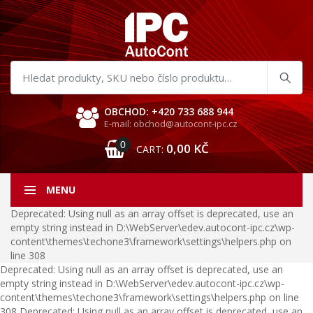
Hledat
produkty
OBCHOD: +420 733 688 944
E-mail: obchod@autocont-ipc.cz
0
0,00
KČ
CART:
MENU
Deprecated: Using null as an array offset is deprecated, use an
empty string instead in D:\WebServer\edev.autocont-ipc.cz\wp-
content\themes\techone3\framework\settings\helpers.php on
line 308
Deprecated: Using null as an array offset is deprecated, use an
empty string instead in D:\WebServer\edev.autocont-ipc.cz\wp-
content\themes\techone3\framework\settings\helpers.php on line
308 Deprecated: Using null as an array offset is deprecated, use an