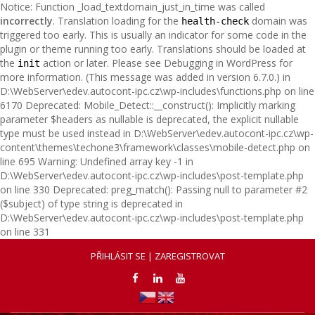
Notice: Function _load_textdomain_just_in_time was called
incorrectly
. Translation loading for the
domain was
health-check
triggered too early. This is usually an indicator for some code in the
plugin or theme running too early. Translations should be loaded at
the
action or later. Please see
Debugging in WordPress
for
init
more information. (This message was added in version 6.7.0.) in
D:\WebServer\edev.autocont-ipc.cz\wp-includes\functions.php on line
6170 Deprecated: Mobile_Detect::__construct(): Implicitly marking
parameter $headers as nullable is deprecated, the explicit nullable
type must be used instead in D:\WebServer\edev.autocont-ipc.cz\wp-
content\themes\techone3\framework\classes\mobile-detect.php on
line 695
Warning: Undefined array key -1 in
D:\WebServer\edev.autocont-ipc.cz\wp-includes\post-template.php
on line 330 Deprecated: preg_match(): Passing null to parameter #2
($subject) of type string is deprecated in
D:\WebServer\edev.autocont-ipc.cz\wp-includes\post-template.php
on line 331
PŘIHLÁSIT SE | ZAREGISTROVAT