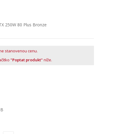
TX 250W 80 Plus Bronze
me stanovenou cenu.
lačítko
"Poptat produkt"
níže.
BB