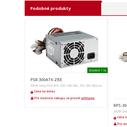
Podobné produkty
Skladem 1 ks
PS8-300ATX-ZBE
300W zdroj PS/2 ATX, 100~240 VAC, PFC, 80+ Bronze
Cena na dotaz
Pro možnost nákupu se prosím
přihlaste
.
RPS-30
300W zdro
Cena n
Pro mo