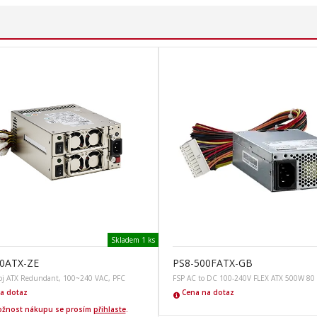
Skladem 1 ks
0ATX-ZE
PS8-500FATX-GB
j ATX Redundant, 100~240 VAC, PFC
FSP AC to DC 100-240V FLEX ATX 500W 80
a dotaz
Cena na dotaz
žnost nákupu se prosím
přihlaste
.