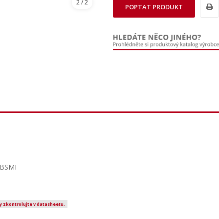
2
/ 2
POPTAT PRODUKT
 BSMI
y zkontrolujte v datasheetu.