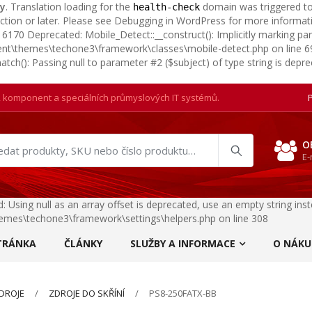
ly
. Translation loading for the
domain was triggered too 
health-check
ction or later. Please see
Debugging in WordPress
for more informati
170 Deprecated: Mobile_Detect::__construct(): Implicitly marking para
tent\themes\techone3\framework\classes\mobile-detect.php on line 
tch(): Passing null to parameter #2 ($subject) of type string is dep
, komponent a speciálních průmyslových IT systémů.
O
at
E-
ukty
: Using null as an array offset is deprecated, use an empty string in
emes\techone3\framework\settings\helpers.php on line 308
TRÁNKA
ČLÁNKY
SLUŽBY A INFORMACE
O NÁKU
DROJE
ZDROJE DO SKŘÍNÍ
PS8-250FATX-BB