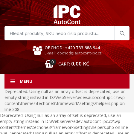
Hledat
produkty
OBCHOD: +420 733 688 944
E-mail: obchod@autocont-ipc.cz
0
0,00
KČ
CART:
MENU
Deprecated: Using null as an array offset is deprecated, use an
empty string instead in D:\WebServer\edev.autocont-ipc.cz\wp-
content\themes\techone3\framework\settings\helpers.php on
line 308
Deprecated: Using null as an array offset is deprecated, use an
empty string instead in D:\WebServer\edev.autocont-ipc.cz\wp-
content\themes\techone3\framework\settings\helpers.php on line
308 Deprecated: Using null as an array offset is deprecated, use an