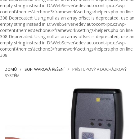
empty string instead in D:\WebServer\edev.autocont-ipc.cz\wp-
content\themes\techone3\framework\settings\helpers.php on line
308 Deprecated: Using null as an array offset is deprecated, use an
empty string instead in D:\WebServer\edev.autocont-ipc.cz\wp-
content\themes\techone3\framework\settings\helpers.php on line
308 Deprecated: Using null as an array offset is deprecated, use an
empty string instead in D:\WebServer\edev.autocont-ipc.cz\wp-
content\themes\techone3\framework\settings\helpers.php on line
308
DOMŮ
SOFTWAROVÁ ŘEŠENÍ
PŘÍSTUPOVÝ A DOCHÁZKOVÝ
SYSTÉM