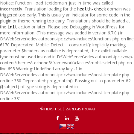
Notice: Function _load_textdomain_just_in_time was called
incorrectly
. Translation loading for the
domain was
health-check
triggered too early. This is usually an indicator for some code in the
plugin or theme running too early. Translations should be loaded at
the
action or later. Please see
Debugging in WordPress
for
init
more information. (This message was added in version 6.7.0.) in
D:\WebServer\edev.autocont-ipc.cz\wp-includes\functions.php on line
6170 Deprecated: Mobile_Detect::__construct(): Implicitly marking
parameter $headers as nullable is deprecated, the explicit nullable
type must be used instead in D:\WebServer\edev.autocont-ipc.cz\wp-
content\themes\techone3\framework\classes\mobile-detect.php on
line 695
Warning: Undefined array key -1 in
D:\WebServer\edev.autocont-ipc.cz\wp-includes\post-template.php
on line 330 Deprecated: preg_match(): Passing null to parameter #2
($subject) of type string is deprecated in
D:\WebServer\edev.autocont-ipc.cz\wp-includes\post-template.php
on line 331
PŘIHLÁSIT SE | ZAREGISTROVAT