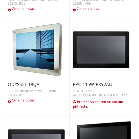
E3845, IP66
5350U, IP66
Cena na dotaz
Cena na dotaz
ODYSSEE 19QA
PPC-115W-PK92AB
19″ Industrial Stainless PC, Atom
15.6″FHD PPC
E3845, IP66
w/RK3399,4GBDDR,32GBEMMC,Androi
d11
Cena na dotaz
Pro zobrazení cen se prosím
přihlaste
.