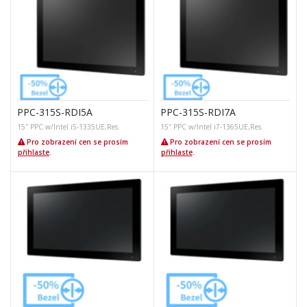
PPC-315S-RDI5A
PPC-315S-RDI7A
15″ PPC w/Intel i5-1335UE,Res.
15″ PPC w/Intel i7-1365UE,Res.
Pro zobrazení cen se prosím
Pro zobrazení cen se prosím
přihlaste
.
přihlaste
.