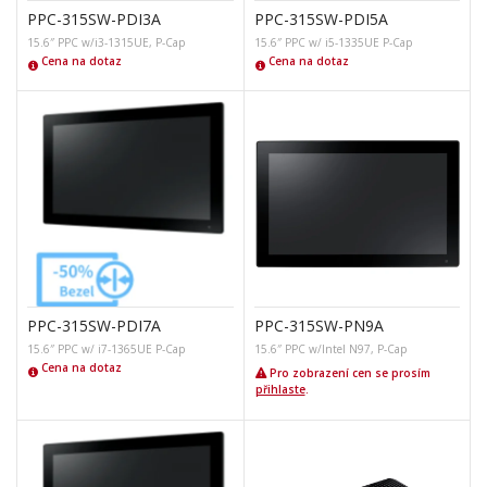
PPC-315SW-PDI3A
PPC-315SW-PDI5A
15.6″ PPC w/i3-1315UE, P-Cap
15.6″ PPC w/ i5-1335UE P-Cap
Cena na dotaz
Cena na dotaz
PPC-315SW-PDI7A
PPC-315SW-PN9A
15.6″ PPC w/ i7-1365UE P-Cap
15.6″ PPC w/Intel N97, P-Cap
Cena na dotaz
Pro zobrazení cen se prosím
přihlaste
.