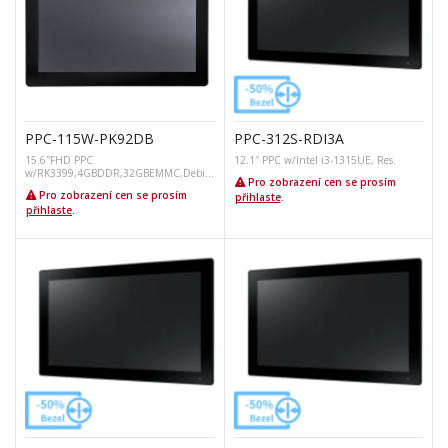
PPC-115W-PK92DB
PPC-312S-RDI3A
15.6″FHD PPC
12.1″ PPC w/Intel i3-1315UE, Res.
w/RK3399,4GBDDR,32GBEMMC,Debia
Pro zobrazení cen se prosím
n11
Pro zobrazení cen se prosím
přihlaste
.
přihlaste
.