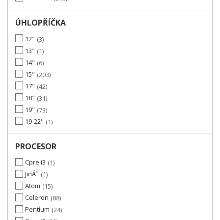
ÚHLOPŘÍČKA
12"
3
13"
1
14"
6
15"
203
17"
42
18"
31
19"
73
19-22"
1
PROCESOR
Cpre i3
1
JinĂ˝
1
Atom
15
Celeron
88
Pentium
24