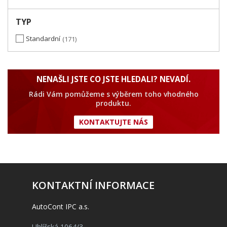
TYP
Standardní
171
NENAŠLI JSTE CO JSTE HLEDALI? NEVADÍ.
Rádi Vám pomůžeme s výběrem toho vhodného
produktu.
KONTAKTUJTE NÁS
KONTAKTNÍ INFORMACE
AutoCont IPC a.s.
Uhlířská 1064/3,