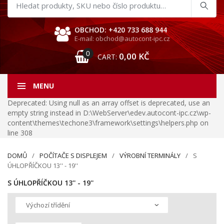
Hledat
produkty
OBCHOD: +420 733 688 944
E-mail: obchod@autocont-ipc.cz
0
0,00
KČ
CART:
MENU
Deprecated: Using null as an array offset is deprecated, use an
empty string instead in D:\WebServer\edev.autocont-ipc.cz\wp-
content\themes\techone3\framework\settings\helpers.php on
line 308
DOMŮ
POČÍTAČE S DISPLEJEM
VÝROBNÍ TERMINÁLY
S
ÚHLOPŘÍČKOU 13'' - 19''
S ÚHLOPŘÍČKOU 13'' - 19''