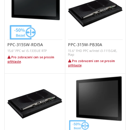
PPC-315SW-RDI5A
PPC-315W-PB30A
15,6″ PPC w/ i5-1335UE RTP
15.6″ FHD PPC w/Intel i3-1115G4E,
Pcap
Pro zobrazení cen se prosím
Pro zobrazení cen se prosím
přihlaste
.
přihlaste
.