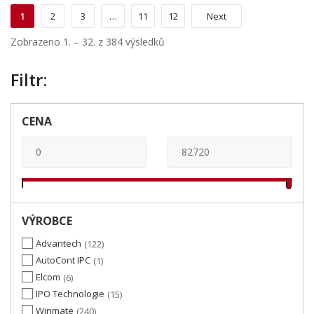
1
2
3
…
11
12
Next
Zobrazeno 1. – 32. z 384 výsledků
Filtr:
CENA
VÝROBCE
Advantech
122
AutoCont IPC
1
Elcom
6
IPO Technologie
15
Winmate
240