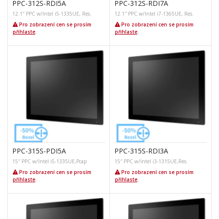
PPC-312S-RDI5A
PPC-312S-RDI7A
12.1″ PPC w/Intel i5-1335UE, Res.
12.1″ PPC w/Intel i7-1365UE, Res.
Pro zobrazení cen se prosím
Pro zobrazení cen se prosím
přihlaste
.
přihlaste
.
PPC-315S-PDI5A
PPC-315S-RDI3A
15″ PPC w/Intel i5-1335UE,Pcap
15″ PPC w/Intel i3-1315UE,Res.
Pro zobrazení cen se prosím
Pro zobrazení cen se prosím
přihlaste
.
přihlaste
.