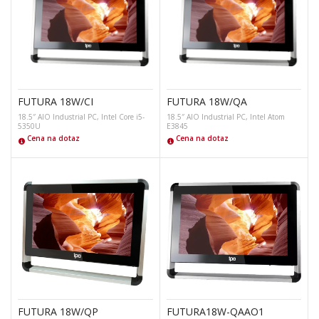
FUTURA 18W/CI
FUTURA 18W/QA
18.5″ AIO Industrial PC, Intel Core i5-
18.5″ AIO Industrial PC, Intel Atom
5350U
E3845
Cena na dotaz
Cena na dotaz
FUTURA 18W/QP
FUTURA18W-QAAO1