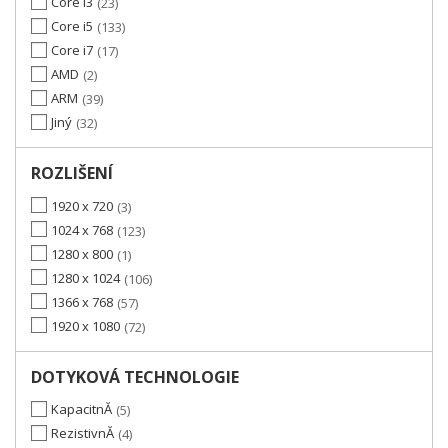
Core i3
23
Core i5
133
Core i7
17
AMD
2
ARM
39
Jiný
32
ROZLIŠENÍ
1920 x 720
3
1024 x 768
123
1280 x 800
1
1280 x 1024
106
1366 x 768
57
1920 x 1080
72
DOTYKOVÁ TECHNOLOGIE
KapacitnĂ­
5
RezistivnĂ­
4