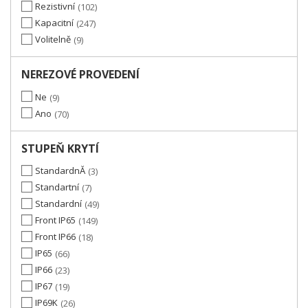
Rezistivní
102
Kapacitní
247
Volitelně
9
NEREZOVÉ PROVEDENÍ
Ne
9
Ano
70
STUPEŇ KRYTÍ
StandardnĂ­
3
Standartní
7
Standardní
49
Front IP65
149
Front IP66
18
IP65
66
IP66
23
IP67
19
IP69K
26