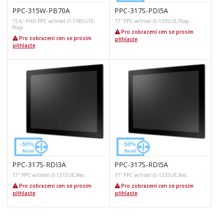
PPC-315W-PB70A
PPC-317S-PDI5A
15.6″ FHD PPC w/Intel i7-1185G7E,
17″ PPC w/Intel i5-1335UE,Pcap
Pcap
Pro zobrazení cen se prosím
Pro zobrazení cen se prosím
přihlaste
.
přihlaste
.
PPC-317S-RDI3A
PPC-317S-RDI5A
17″ PPC w/Intel i3-1315UE,Res.
17″ PPC w/Intel i5-1335UE,Res.
Pro zobrazení cen se prosím
Pro zobrazení cen se prosím
přihlaste
.
přihlaste
.