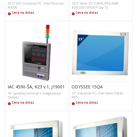
18.5″ AIO Industrial PC, Intel Pentium
18,5″ Atom QC E3845,IP65,RAM
N4200
4GB,SSD120GB,P-Cap TS
Cena na dotaz
Cena na dotaz
IAC 4590-ŠA, K23 v.1, J19001
ODYSSEE 15QA
19″ panelový terminál s integrovanou
15″ Industrial PC, Intel Atom E3845,
čtečkou
IP65
Cena na dotaz
Cena na dotaz