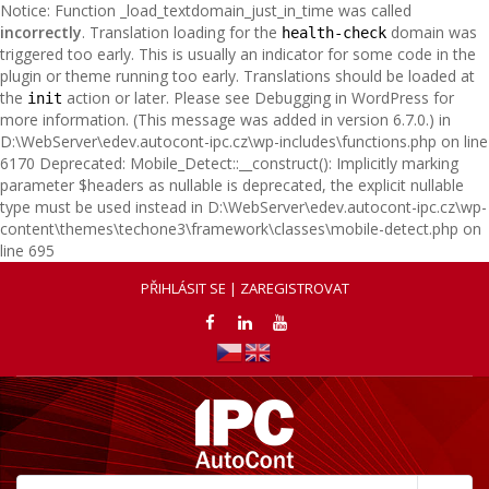
Notice: Function _load_textdomain_just_in_time was called
incorrectly
. Translation loading for the
domain was
health-check
triggered too early. This is usually an indicator for some code in the
plugin or theme running too early. Translations should be loaded at
the
action or later. Please see
Debugging in WordPress
for
init
more information. (This message was added in version 6.7.0.) in
D:\WebServer\edev.autocont-ipc.cz\wp-includes\functions.php on line
6170 Deprecated: Mobile_Detect::__construct(): Implicitly marking
parameter $headers as nullable is deprecated, the explicit nullable
type must be used instead in D:\WebServer\edev.autocont-ipc.cz\wp-
content\themes\techone3\framework\classes\mobile-detect.php on
line 695
PŘIHLÁSIT SE | ZAREGISTROVAT