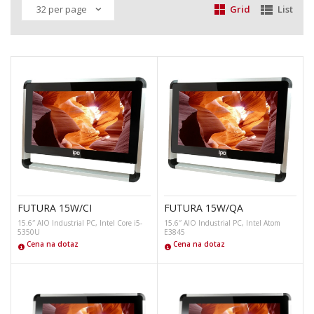
Grid
List
FUTURA 15W/CI
FUTURA 15W/QA
15.6″ AIO Industrial PC, Intel Core i5-
15.6″ AIO Industrial PC, Intel Atom
5350U
E3845
Cena na dotaz
Cena na dotaz