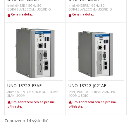
Intel x6413E,1.5GHz,8G
Intel x6425RE,1.9GHz,8G
DDR4,2LAN,2COM,4USB,8DIO
DDR4,2LAN,2COM,4USB,8DIO
Cena na dotaz
Cena na dotaz
UNO-1372G-E3AE
UNO-1372G-J021AE
Atom QC 1.91GHz, 4GB DDR, iDoor,
Intel J1900, 4G DDR3L, 2LAN, iso.
3LAN, 2COM
4COM & 8DIO
Pro zobrazení cen se prosím
Pro zobrazení cen se prosím
přihlaste
.
přihlaste
.
Zobrazeno 14 výsledků