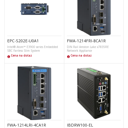
EPC-S202E-U0A1
FWA-1214FRI-8CA1R
Intel® Atom™ E3900 series Embedded
DIN Rail Amston Lake x7835RE
SBC Fanless Slim System
Network Appliance
Cena na dotaz
Cena na dotaz
FWA-1214LRI-4CA1R
IBDRW100-EL