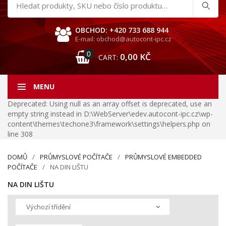
Hledat
produkty
OBCHOD: +420 733 688 944
E-mail: obchod@autocont-ipc.cz
0
0,00
KČ
CART:
MENU
Deprecated: Using null as an array offset is deprecated, use an
empty string instead in D:\WebServer\edev.autocont-ipc.cz\wp-
content\themes\techone3\framework\settings\helpers.php on
line 308
DOMŮ
PRŮMYSLOVÉ POČÍTAČE
PRŮMYSLOVÉ EMBEDDED
POČÍTAČE
NA DIN LIŠTU
NA DIN LIŠTU