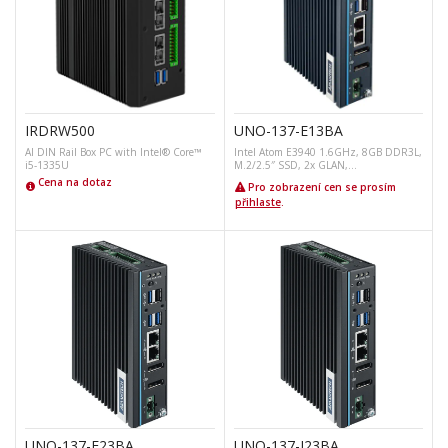
IRDRW500
UNO-137-E13BA
AI DIN Rail Box PC with Intel® Core™
Intel Atom E3940 1.6GHz, 8GB DDR3L,
i5-1335U
M.2/2.5″ SSD, 2x GLAN,…
Cena na dotaz
Pro zobrazení cen se prosím
přihlaste
.
UNO-137-E23BA
UNO-137-I23BA