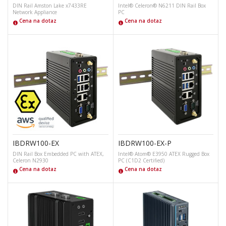
DIN Rail Amston Lake x7433RE
Intel® Celeron® N6211 DIN Rail Box
Network Appliance
PC
Cena na dotaz
Cena na dotaz
IBDRW100-EX
IBDRW100-EX-P
DIN Rail Box Embedded PC with ATEX,
Intel® Atom® E3950 ATEX Rugged Box
Celeron N2930
PC (C1D2 Certified)
Cena na dotaz
Cena na dotaz