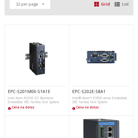
Grid
List
EPC-S201M00-S1A1E
EPC-S202E-S8A1
Intel Atom N3350 DC Barebone
Intel® Atom™ E3900 series Embedded
Embedded SBC Fanless Slim System
SBC Fanless Slim System
Cena na dotaz
Cena na dotaz