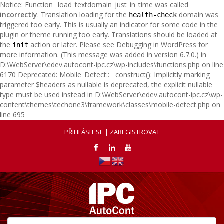
Notice: Function _load_textdomain_just_in_time was called
incorrectly
. Translation loading for the
domain was
health-check
triggered too early. This is usually an indicator for some code in the
plugin or theme running too early. Translations should be loaded at
the
action or later. Please see
Debugging in WordPress
for
init
more information. (This message was added in version 6.7.0.) in
D:\WebServer\edev.autocont-ipc.cz\wp-includes\functions.php on line
6170 Deprecated: Mobile_Detect::__construct(): Implicitly marking
parameter $headers as nullable is deprecated, the explicit nullable
type must be used instead in D:\WebServer\edev.autocont-ipc.cz\wp-
content\themes\techone3\framework\classes\mobile-detect.php on
line 695
PŘIHLÁSIT SE | ZAREGISTROVAT