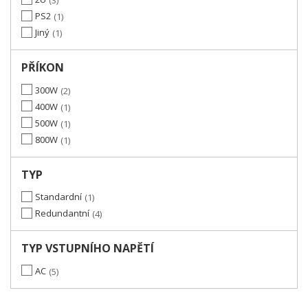
3
PS2
1
Jiný
1
PŘÍKON
300W
2
400W
1
500W
1
800W
1
TYP
Standardní
1
Redundantní
4
TYP VSTUPNÍHO NAPĚTÍ
AC
5