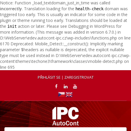
Notice: Function _load_textdomain_just_in_time was called
incorrectly
. Translation loading for the
domain was
health-check
triggered too early. This is usually an indicator for some code in the
plugin or theme running too early. Translations should be loaded at
the
action or later. Please see
Debugging in WordPress
for
init
more information. (This message was added in version 6.7.0.) in
D:\WebServer\edev.autocont-ipc.cz\wp-includes\functions.php on line
6170 Deprecated: Mobile_Detect::__construct(): Implicitly marking
parameter $headers as nullable is deprecated, the explicit nullable
type must be used instead in D:\WebServer\edev.autocont-ipc.cz\wp-
content\themes\techone3\framework\classes\mobile-detect.php on
line 695
PŘIHLÁSIT SE | ZAREGISTROVAT