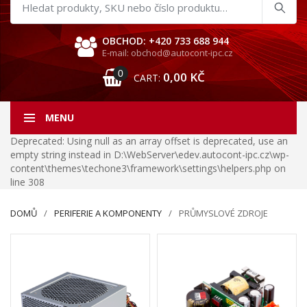
Hledat
produkty
OBCHOD: +420 733 688 944
E-mail: obchod@autocont-ipc.cz
0
0,00
KČ
CART:
MENU
Deprecated: Using null as an array offset is deprecated, use an
empty string instead in D:\WebServer\edev.autocont-ipc.cz\wp-
content\themes\techone3\framework\settings\helpers.php on
line 308
DOMŮ
PERIFERIE A KOMPONENTY
PRŮMYSLOVÉ ZDROJE