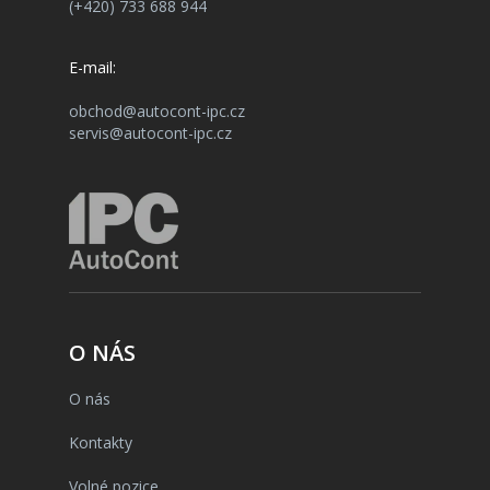
(+420) 733 688 944
E-mail:
obchod@autocont-ipc.cz
servis@autocont-ipc.cz
O NÁS
O nás
Kontakty
Volné pozice