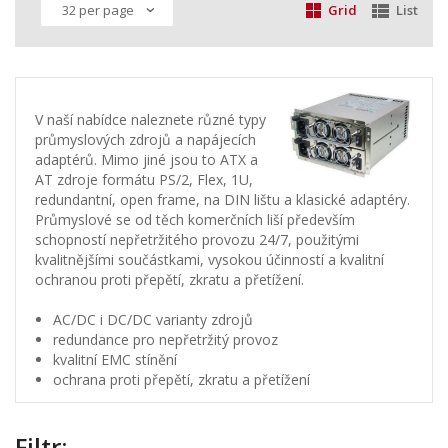
Grid
List
V naší nabídce naleznete různé typy
průmyslových zdrojů a napájecích
adaptérů. Mimo jiné jsou to ATX a
AT zdroje formátu PS/2, Flex, 1U,
redundantní, open frame, na DIN lištu a klasické adaptéry.
Průmyslové se od těch komerčních liší především
schopností nepřetržitého provozu 24/7, použitými
kvalitnějšími součástkami, vysokou účinností a kvalitní
ochranou proti přepětí, zkratu a přetížení.
AC/DC i DC/DC varianty zdrojů
redundance pro nepřetržitý provoz
kvalitní EMC stínění
ochrana proti přepětí, zkratu a přetížení
Filtr: