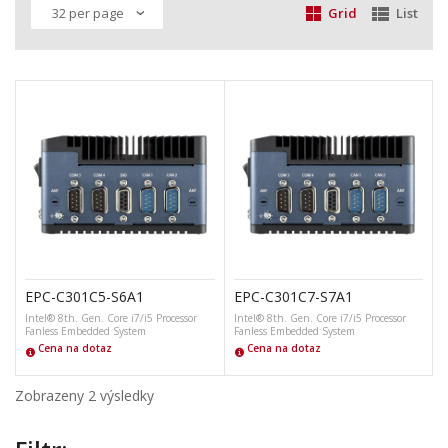
Grid
List
EPC-C301C5-S6A1
EPC-C301C7-S7A1
Intel® 8th. Gen. Core i7/i5 Processor
Intel® 8th. Gen. Core i7/i5 Processor
Fanless Embedded System
Fanless Embedded System
Cena na dotaz
Cena na dotaz
Zobrazeny 2 výsledky