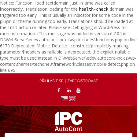
Notice: Function _load_textdomain_just_in_time was called
incorrectly
. Translation loading for the
domain was
health-check
triggered too early. This is usually an indicator for some code in the
plugin or theme running too early. Translations should be loaded at
the
action or later. Please see
Debugging in WordPress
for
init
more information. (This message was added in version 6.7.0.) in
D:\WebServer\edev.autocont-ipc.cz\wp-includes\functions.php on line
6170 Deprecated: Mobile_Detect::__construct(): Implicitly marking
parameter $headers as nullable is deprecated, the explicit nullable
type must be used instead in D:\WebServer\edev.autocont-ipc.cz\wp-
content\themes\techone3\framework\classes\mobile-detect.php on
line 695
PŘIHLÁSIT SE | ZAREGISTROVAT