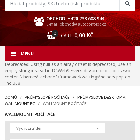
Hledat
produkty
OBCHOD: +420 733 688 944
E-mail: obchod@autocont-ipc.cz
0
0,00
KČ
CART:
MENU
Deprecated: Using null as an array offset is deprecated, use an
empty string instead in D:\WebServer\edev.autocont-ipc.cz\wp-
content\themes\techone3\framework\settings\helpers.php on
line 308
DOMŮ
PRŮMYSLOVÉ POČÍTAČE
PRŮMYSLOVÉ DESKTOP A
WALLMOUNT PC
WALLMOUNT POČÍTAČE
WALLMOUNT POČÍTAČE