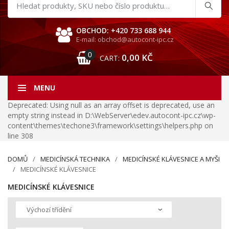
Hledat
produkty
OBCHOD: +420 733 688 944
E-mail: obchod@autocont-ipc.cz
0
0,00
KČ
CART:
MENU
Deprecated: Using null as an array offset is deprecated, use an
empty string instead in D:\WebServer\edev.autocont-ipc.cz\wp-
content\themes\techone3\framework\settings\helpers.php on
line 308
DOMŮ
MEDICÍNSKÁ TECHNIKA
MEDICÍNSKÉ KLÁVESNICE A MYŠI
MEDICÍNSKÉ KLÁVESNICE
MEDICÍNSKÉ KLÁVESNICE