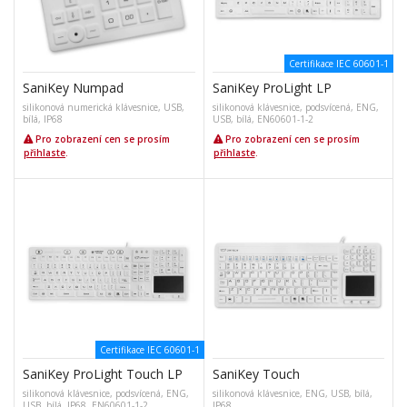
Certifikace IEC 60601-1
SaniKey Numpad
SaniKey ProLight LP
silikonová numerická klávesnice, USB,
silikonová klávesnice, podsvícená, ENG,
bílá, IP68
USB, bílá, EN60601-1-2
Pro zobrazení cen se prosím
Pro zobrazení cen se prosím
přihlaste
.
přihlaste
.
Certifikace IEC 60601-1
SaniKey ProLight Touch LP
SaniKey Touch
silikonová klávesnice, podsvícená, ENG,
silikonová klávesnice, ENG, USB, bílá,
USB, bílá, IP68, EN60601-1-2
IP68