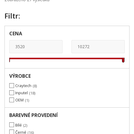
Filtr:
CENA
VÝROBCE
Craytech
8
Inputel
18
OEM
1
BAREVNÉ PROVEDENÍ
Bílé
2
Černé
16