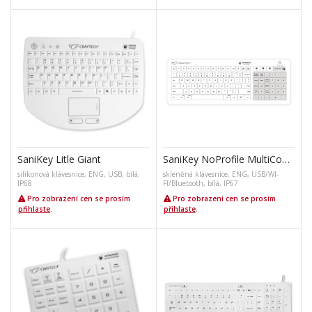
SaniKey Litle Giant
SaniKey NoProfile MultiConnect
silikonová klávesnice, ENG, USB, bílá,
skleněná klávesnice, ENG, USB/WI-
IP68
FI/Bluetooth, bílá, IP67
Pro zobrazení cen se prosím
Pro zobrazení cen se prosím
přihlaste
.
přihlaste
.