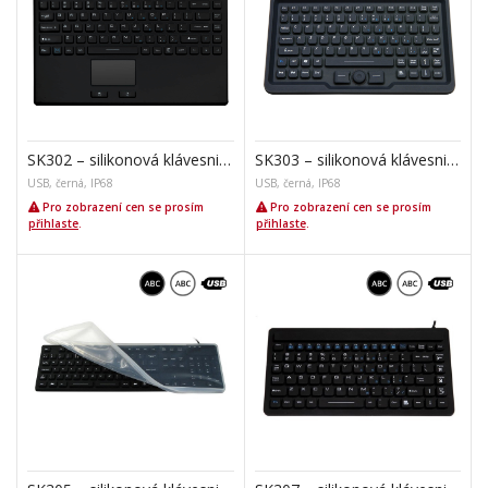
SK302 – silikonová klávesnice s touchpadem
SK303 – silikonová klávesnice s trackpointem
USB, černá, IP68
USB, černá, IP68
Pro zobrazení cen se prosím
Pro zobrazení cen se prosím
přihlaste
.
přihlaste
.