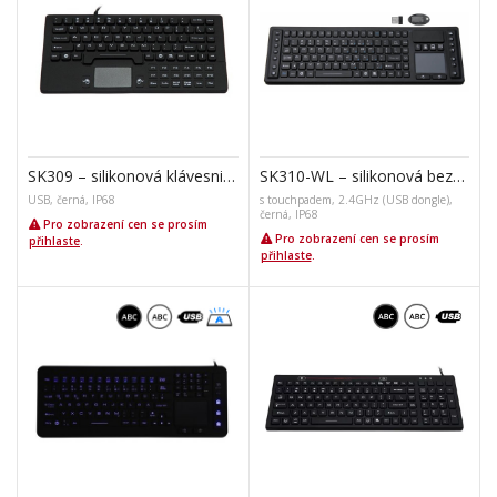
SK309 – silikonová klávesnice s touchpadem
SK310-WL – silikonová bezdrátová klávesnice
USB, černá, IP68
s touchpadem, 2.4GHz (USB dongle),
černá, IP68
Pro zobrazení cen se prosím
Pro zobrazení cen se prosím
přihlaste
.
přihlaste
.