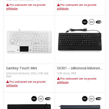
Pro zobrazení cen se prosím
Pro zobrazení cen se prosím
přihlaste
.
přihlaste
.
SaniKey Touch Mini
SK301 – silikonová klávesnice s trackpointem
silikonová klávesnice, ENG, USB, bílá,
USB, černá, IP68
IP68
Pro zobrazení cen se prosím
Pro zobrazení cen se prosím
přihlaste
.
přihlaste
.