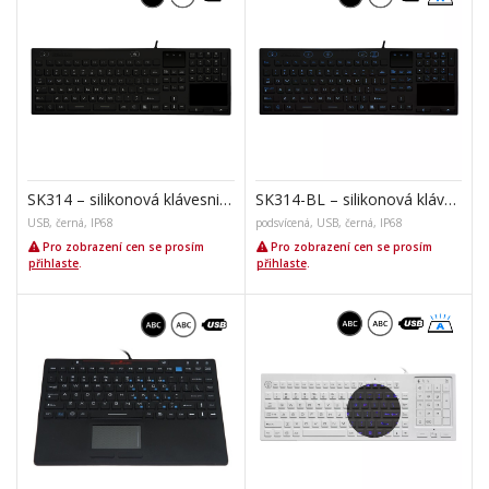
SK314 – silikonová klávesnice s touchpadem, US
SK314-BL – silikonová klávesnice s touchpadem CZ
USB, černá, IP68
podsvícená, USB, černá, IP68
Pro zobrazení cen se prosím
Pro zobrazení cen se prosím
přihlaste
.
přihlaste
.