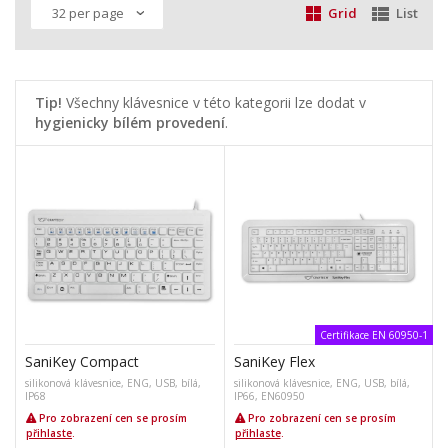
Grid
List
Tip!
Všechny klávesnice v této kategorii lze dodat v
hygienicky bílém provedení
.
Certifikace EN 60950-1
SaniKey Compact
SaniKey Flex
silikonová klávesnice, ENG, USB, bílá,
silikonová klávesnice, ENG, USB, bílá,
IP68
IP66, EN60950
Pro zobrazení cen se prosím
Pro zobrazení cen se prosím
přihlaste
.
přihlaste
.