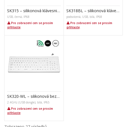
SK315 – silikonová klávesnice s touchpadem
SK318BL – silikonová klávesnice s touchpadem, CZ
USB, černá, IP68
podsvícená, USB, bílá, IP68
Pro zobrazení cen se prosím
Pro zobrazení cen se prosím
přihlaste
.
přihlaste
.
SK320-WL – silikonová bezdrátová klávesnice
2.4GHz (USB dongle), bílá, IP65
Pro zobrazení cen se prosím
přihlaste
.
Zobrazeno 27 výsledků