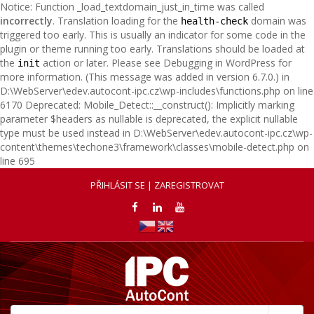
Notice: Function _load_textdomain_just_in_time was called
incorrectly
. Translation loading for the
domain was
health-check
triggered too early. This is usually an indicator for some code in the
plugin or theme running too early. Translations should be loaded at
the
action or later. Please see
Debugging in WordPress
for
init
more information. (This message was added in version 6.7.0.) in
D:\WebServer\edev.autocont-ipc.cz\wp-includes\functions.php on line
6170 Deprecated: Mobile_Detect::__construct(): Implicitly marking
parameter $headers as nullable is deprecated, the explicit nullable
type must be used instead in D:\WebServer\edev.autocont-ipc.cz\wp-
content\themes\techone3\framework\classes\mobile-detect.php on
line 695
PŘIHLÁSIT SE | ZAREGISTROVAT