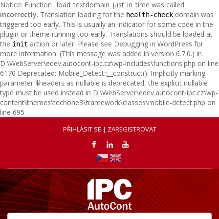
Notice: Function _load_textdomain_just_in_time was called
incorrectly
. Translation loading for the
domain was
health-check
triggered too early. This is usually an indicator for some code in the
plugin or theme running too early. Translations should be loaded at
the
action or later. Please see
Debugging in WordPress
for
init
more information. (This message was added in version 6.7.0.) in
D:\WebServer\edev.autocont-ipc.cz\wp-includes\functions.php on line
6170 Deprecated: Mobile_Detect::__construct(): Implicitly marking
parameter $headers as nullable is deprecated, the explicit nullable
type must be used instead in D:\WebServer\edev.autocont-ipc.cz\wp-
content\themes\techone3\framework\classes\mobile-detect.php on
line 695
PŘIHLÁSIT SE | ZAREGISTROVAT