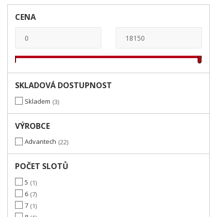
CENA
SKLADOVÁ DOSTUPNOST
Skladem
3
VÝROBCE
Advantech
22
POČET SLOTŮ
5
1
6
7
7
1
8