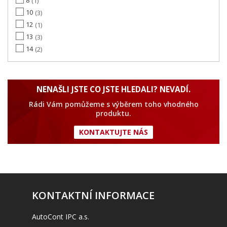
1
10
3
12
1
13
3
14
2
NENAŠLI JSTE CO JSTE HLEDALI? NEVADÍ.
Rádi Vám pomůžeme s výběrem toho vhodného
produktu.
KONTAKTUJTE NÁS
KONTAKTNÍ INFORMACE
AutoCont IPC a.s.