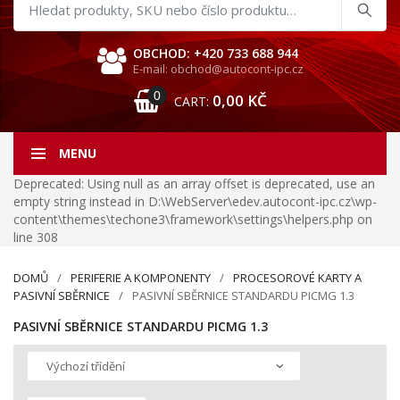
Hledat
produkty
OBCHOD: +420 733 688 944
E-mail: obchod@autocont-ipc.cz
0
0,00
KČ
CART:
MENU
Deprecated: Using null as an array offset is deprecated, use an
empty string instead in D:\WebServer\edev.autocont-ipc.cz\wp-
content\themes\techone3\framework\settings\helpers.php on
line 308
DOMŮ
PERIFERIE A KOMPONENTY
PROCESOROVÉ KARTY A
PASIVNÍ SBĚRNICE
PASIVNÍ SBĚRNICE STANDARDU PICMG 1.3
PASIVNÍ SBĚRNICE STANDARDU PICMG 1.3