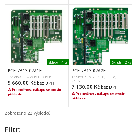
Skladem 4 ks
Skladem 2 ks
PCE-7B13-07A1E
PCE-7B13-07A2E
13-slotová BP – 7x PCI, 5x PCIe
13 Slots PICMG 1.3 BP, 5 PICe,7 PCI,
RoHS
5 660,00
Kč
bez DPH
7 130,00
Kč
bez DPH
Pro možnost nákupu se prosím
Pro možnost nákupu se prosím
přihlaste
.
přihlaste
.
Zobrazeno 22 výsledků
Filtr: