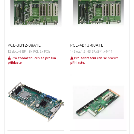
PCE-3B12-08A1E
PCE-4B13-00A1E
12-slotová BP – 8x PCI, 3x PCIe
14Slots,1.3 HS BP:x8*1,x4*11
Pro zobrazení cen se prosím
Pro zobrazení cen se prosím
přihlaste
.
přihlaste
.