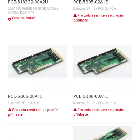
PCE-5133G2-00A2U
PCE-5B05-02A1E
LGA1700 R680E FSHB DDR5/Core
5-slotová BP – 2x PCI, 2x PCIe
i9/VGA, I226(MIT)
Pro zobrazení cen se prosím
Cena na dotaz
přihlaste
.
PCE-5B06-00A1E
PCE-5B06-03A1E
6-slotová BP – 5x PCIe
6-slotová BP – 3x PCI, 2x PCIe
Pro zobrazení cen se prosím
Pro zobrazení cen se prosím
přihlaste
.
přihlaste
.