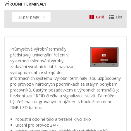
VÝROBNÍ TERMINÁLY
Grid
List
Průmyslové výrobní terminály
představují univerzální řešení v
systémech sledování výroby,
zadávání výrobních dat či navázání
výstupních dat ze strojů do
informačních systémů. Výrobní terminály jsou uzpůsobeny
pro provoz v náročných podmínkách se stálým pohybem
pracovníků. Častým požadavkem u výrobních terminálů je
bezkontaktní RFID čtečka a signalizace stavů. Ta může
být řešena integrovaným majákem s houkačkou nebo
RGB LED barem.
robustní odolné tělo a tvrzené krycí sklo
určení pro provoz 24/7
pasivní provedení bez jakýchkoliv rotujících prvků