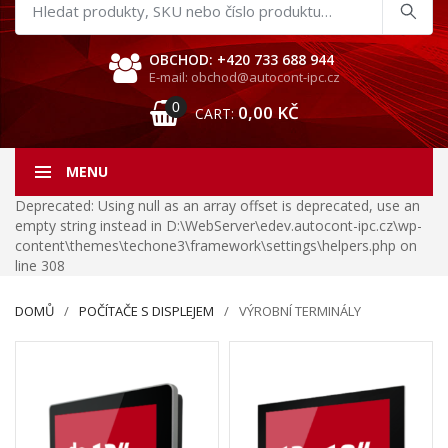
Hledat
produkty
OBCHOD: +420 733 688 944
E-mail: obchod@autocont-ipc.cz
0
0,00
KČ
CART:
MENU
Deprecated: Using null as an array offset is deprecated, use an
empty string instead in D:\WebServer\edev.autocont-ipc.cz\wp-
content\themes\techone3\framework\settings\helpers.php on
line 308
DOMŮ
POČÍTAČE S DISPLEJEM
VÝROBNÍ TERMINÁLY