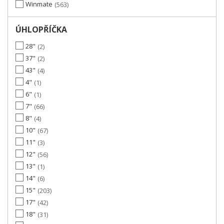
Winmate
563
ÚHLOPŘÍČKA
28"
2
37"
2
43"
4
4"
1
6"
1
7"
66
8"
4
10"
67
11"
3
12"
56
13"
1
14"
6
15"
203
17"
42
18"
31