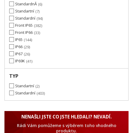
StandardnĂ­
6
Standartní
7
Standardní
94
Front IP65
382
Front IP66
33
IP65
144
IP66
29
IP67
26
IP69K
41
TYP
Standartní
2
Standardní
403
NENAŠLI JSTE CO JSTE HLEDALI? NEVADÍ.
Rádi Vám pomůžeme s výběrem toho vhodného
produktu.