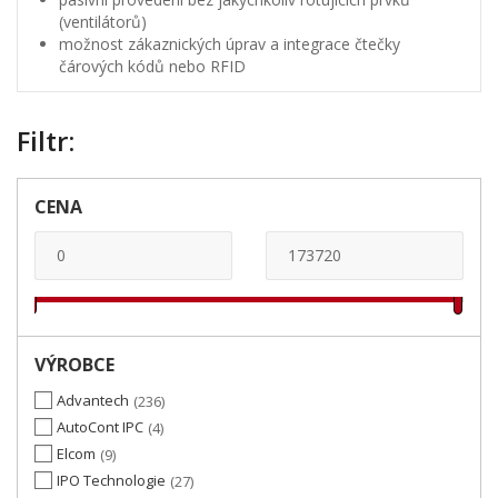
(ventilátorů)
možnost zákaznických úprav a integrace čtečky
čárových kódů nebo RFID
Filtr:
CENA
VÝROBCE
Advantech
236
AutoCont IPC
4
Elcom
9
IPO Technologie
27