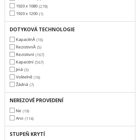
1920 x 1080
278
1920 x 1200
1
DOTYKOVÁ TECHNOLOGIE
KapacitnĂ­
16
RezistivnĂ­
5
Rezistivní
167
Kapacitní
567
Jiná
3
Volitelně
16
Žádná
7
NEREZOVÉ PROVEDENÍ
Ne
19
Ano
114
STUPEŇ KRYTÍ