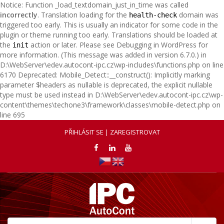
Notice: Function _load_textdomain_just_in_time was called
incorrectly
. Translation loading for the
domain was
health-check
triggered too early. This is usually an indicator for some code in the
plugin or theme running too early. Translations should be loaded at
the
action or later. Please see
Debugging in WordPress
for
init
more information. (This message was added in version 6.7.0.) in
D:\WebServer\edev.autocont-ipc.cz\wp-includes\functions.php on line
6170 Deprecated: Mobile_Detect::__construct(): Implicitly marking
parameter $headers as nullable is deprecated, the explicit nullable
type must be used instead in D:\WebServer\edev.autocont-ipc.cz\wp-
content\themes\techone3\framework\classes\mobile-detect.php on
line 695
PŘIHLÁSIT SE | ZAREGISTROVAT