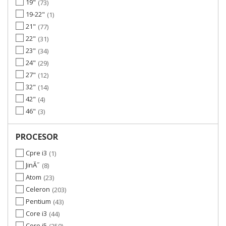
19"
73
19-22"
1
21"
77
22"
31
23"
34
24"
29
27"
12
32"
14
42"
4
46"
3
PROCESOR
Cpre i3
1
JinĂ˝
8
Atom
23
Celeron
203
Pentium
43
Core i3
44
Core i5